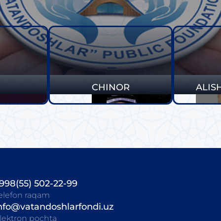
CHINOR
ALIS
998(55) 502-22-99
elefon raqam
nfo@vatandoshlarfondi.uz
lektron pochta