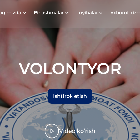
haqimizda
Birlashmalar
Loyihalar
Axborot xizm
VOLONTYOR
Ishtirok etish
Video ko’rish