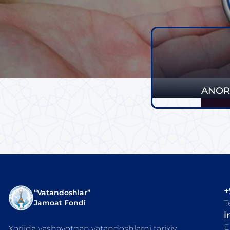
ANOR
+
“Vatandoshlar”
T
Jamoat Fondi
i
E
Xorijda yashayotgan vatandoshlarni tarixiy