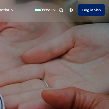
atlari
O'zbek
Bog'lanish