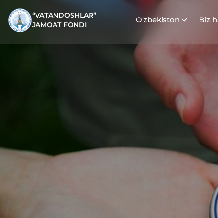
“VATANDOSHLAR”
O'zbekiston
Biz 
JAMOAT FONDI