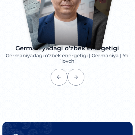
PUMAdagi vatandosh
PUMAda ishlayotgan yagona o'zbek
qizi