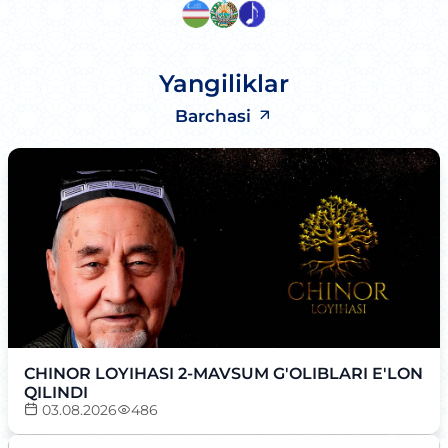
Yangiliklar
Barchasi
CHINOR LOYIHASI 2-MAVSUM G'OLIBLARI E'LON
QILINDI
03.08.2026
486