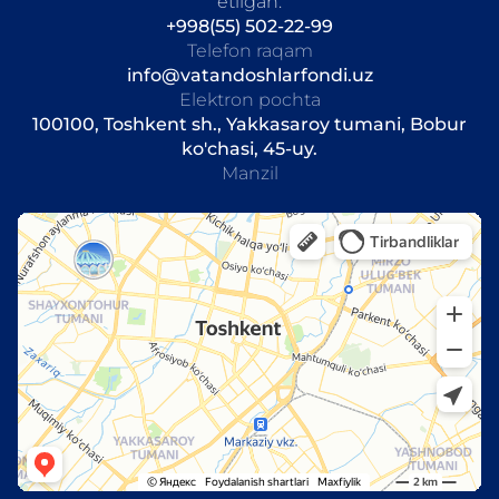
etilgan.
+998(55) 502-22-99
Telefon raqam
info@vatandoshlarfondi.uz
Elektron pochta
100100, Toshkent sh., Yakkasaroy tumani, Bobur
ko'chasi, 45-uy.
Manzil