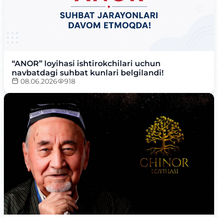
“ANOR” loyihasi ishtirokchilari uchun
navbatdagi suhbat kunlari belgilandi!
08.06.2026
918