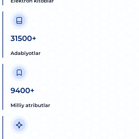
Elektron kitoblar
31500+
Adabiyotlar
9400+
Milliy atributlar