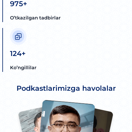
975+
O’tkazilgan tadbirlar
124+
Ko’ngillilar
Podkastlarimizga havolalar