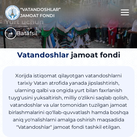
“VATANDOSHLAR”
"Vatandoshlar" jamoat fondi -
JAMOAT FONDI
Millat uchun
Batafsil
Vatandoshlar
jamoat fondi
Xorijda istiqomat qilayotgan vatandoshlarni
tarixiy Vatan atrofida yanada jipslashtirish,
ularning qalbi va ongida yurt bilan faxrlanish
tuyg'usini yuksaltirish, milliy o'zlikni saqlab qolish,
vatandoshlar va ular tomonidan tuzilgan jamoat
birlashmalarini qo'llab-quvvatlash hamda boshqa
aniq yo'nalishlarni amalga oshirish maqsadida
"Vatandoshlar" jamoat fondi tashkil etilgan.