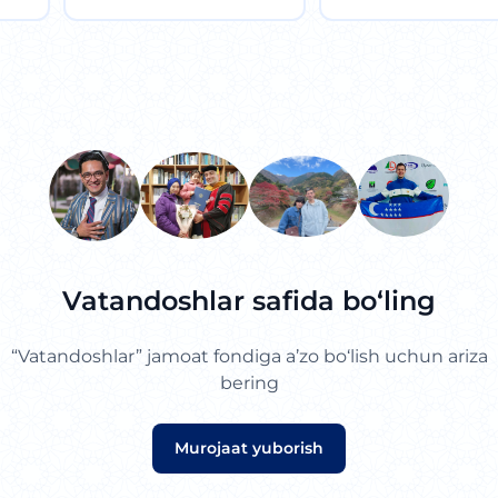
Vatandoshlar safida bo‘ling
“Vatandoshlar” jamoat fondiga a’zo bo‘lish uchun ariza
bering
Murojaat yuborish