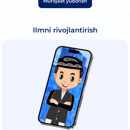
Murojaat yuborish
Ilmni rivojlantirish