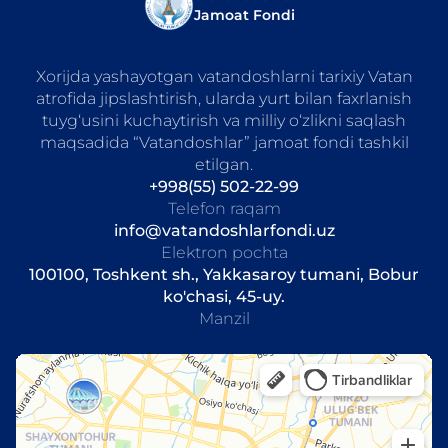
Jamoat Fondi
Xorijda yashayotgan vatandoshlarni tarixiy Vatan
atrofida jipslashtirish, ularda yurt bilan faxrlanish
tuyg‘usini kuchaytirish va milliy o‘zlikni saqlash
maqsadida “Vatandoshlar” jamoat fondi tashkil
etilgan.
+998(55) 502-22-99
Telefon raqam
info@vatandoshlarfondi.uz
Elektron pochta
100100, Toshkent sh., Yakkasaroy tumani, Bobur
ko'chasi, 45-uy.
Manzil