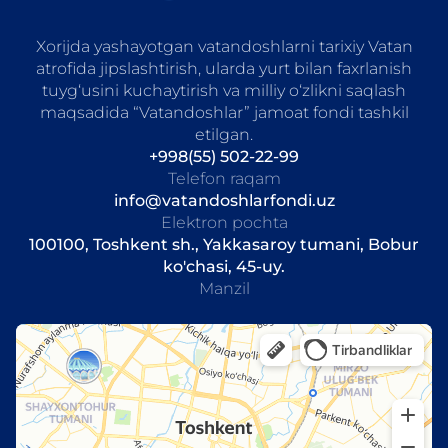
Xorijda yashayotgan vatandoshlarni tarixiy Vatan
atrofida jipslashtirish, ularda yurt bilan faxrlanish
tuyg‘usini kuchaytirish va milliy o‘zlikni saqlash
maqsadida “Vatandoshlar” jamoat fondi tashkil
etilgan.
+998(55) 502-22-99
Telefon raqam
info@vatandoshlarfondi.uz
Elektron pochta
100100, Toshkent sh., Yakkasaroy tumani, Bobur
ko'chasi, 45-uy.
Manzil