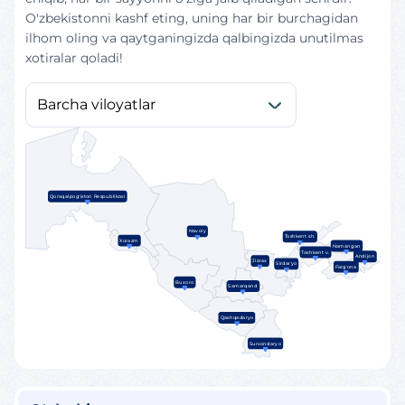
O'zbekistonni kashf eting, uning har bir burchagidan
ilhom oling va qaytganingizda qalbingizda unutilmas
xotiralar qoladi!
Qoraqalpog'iston Respublikasi
Navoiy
Toshkent sh.
Xorazm
Namangan
Toshkent v.
Andijon
Jizzax
Sirdaryo
Farg'ona
Buxoro
Samarqand
Qashqadaryo
Surxondaryo