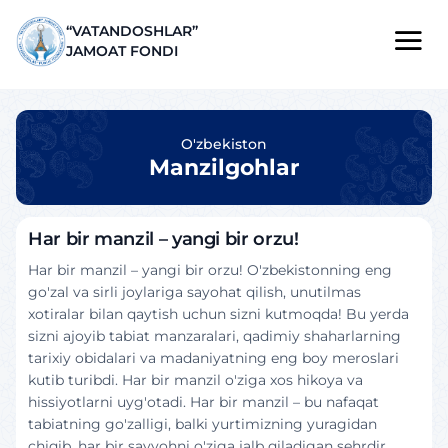
“VATANDOSHLAR”
JAMOAT FONDI
O'zbekiston
Manzilgohlar
Har bir manzil – yangi bir orzu!
Har bir manzil – yangi bir orzu! O'zbekistonning eng
go'zal va sirli joylariga sayohat qilish, unutilmas
xotiralar bilan qaytish uchun sizni kutmoqda! Bu yerda
sizni ajoyib tabiat manzaralari, qadimiy shaharlarning
tarixiy obidalari va madaniyatning eng boy meroslari
kutib turibdi. Har bir manzil o'ziga xos hikoya va
hissiyotlarni uyg'otadi. Har bir manzil – bu nafaqat
tabiatning go'zalligi, balki yurtimizning yuragidan
chiqib, har bir sayyohni o'ziga jalb qiladigan sehrdir.