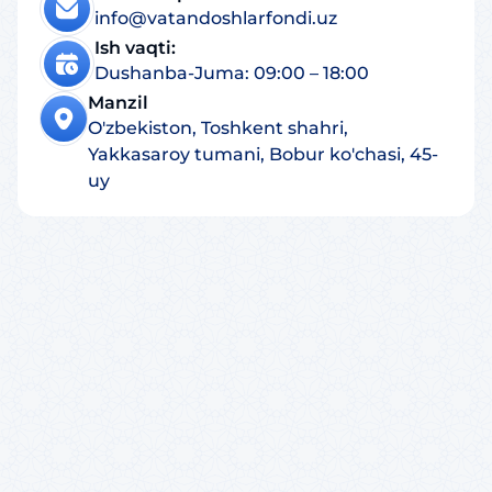
ATA
+0
info@vatandoshlarfondi.uz
Ish vaqti:
ATG
+1268
Dushanba-Juma: 09:00 – 18:00
Manzil
ARG
+54
O'zbekiston, Toshkent shahri,
Yakkasaroy tumani, Bobur ko'chasi, 45-
ARM
+374
uy
ABW
+297
SHN
+290
AUS
+61
AUT
+43
BHS
+1242
BHR
+973