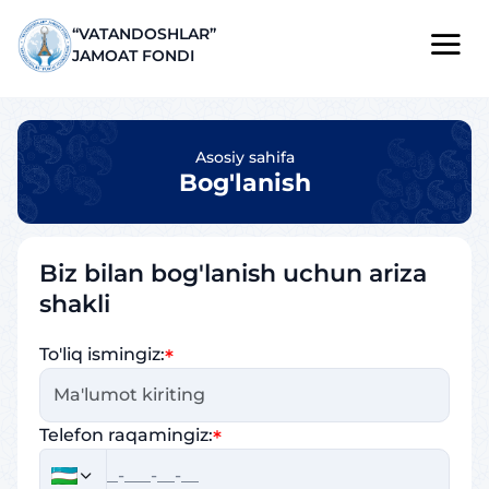
“VATANDOSHLAR”
JAMOAT FONDI
Asosiy sahifa
Bog'lanish
Biz bilan bog'lanish uchun ariza
shakli
To'liq ismingiz:
Telefon raqamingiz: