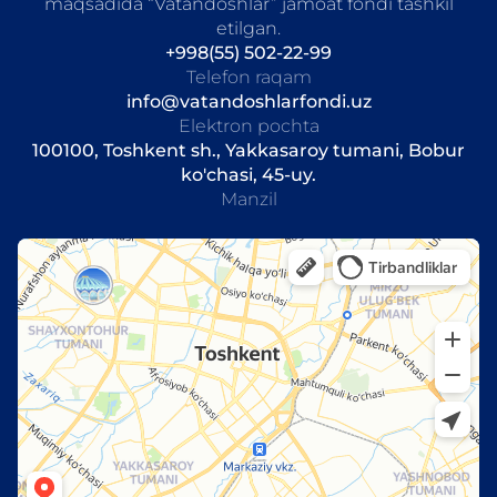
maqsadida “Vatandoshlar” jamoat fondi tashkil
etilgan.
BWA
+267
+998(55) 502-22-99
Telefon raqam
BRA
+55
info@vatandoshlarfondi.uz
Elektron pochta
IOT
+246
100100, Toshkent sh., Yakkasaroy tumani, Bobur
ko'chasi, 45-uy.
BRN
+673
Manzil
BFA
+226
BDI
+257
BTN
+975
BVT
+0
GBR
+44
TCD
+235