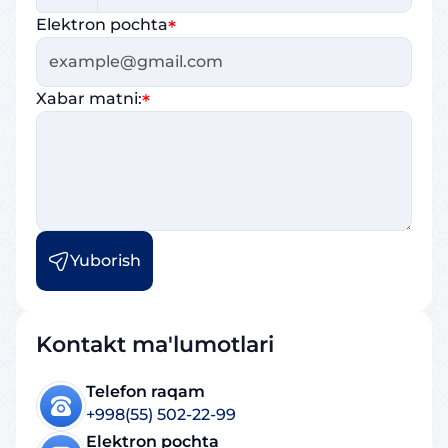
Elektron pochta
Xabar matni:
UMI
+1
AFG
+93
ALB
+355
USA
+1
Yuborish
ASM
+1684
AND
+376
Kontakt ma'lumotlari
AIA
+1264
Telefon raqam
+998(55) 502-22-99
AGO
+244
Elektron pochta