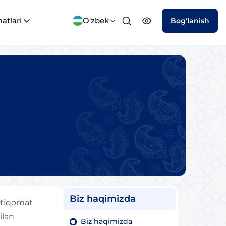
atlari
O'zbek
Bog'lanish
Biz haqimizda
istiqomat
ilan
Biz haqimizda