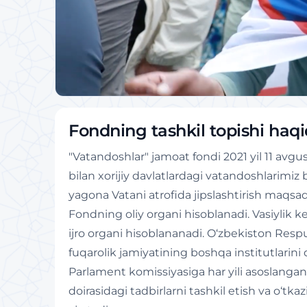
Fondning tashkil topishi haq
"Vatandoshlar" jamoat fondi 2021 yil 11 avg
bilan xorijiy davlatlardagi vatandoshlarimiz 
yagona Vatani atrofida jipslashtirish maqsad
Fondning oliy organi hisoblanadi. Vasiylik
ijro organi hisoblananadi. O‘zbekiston Respub
fuqarolik jamiyatining boshqa institutlarini
Parlament komissiyasiga har yili asoslanga
doirasidagi tadbirlarni tashkil etish va o‘tk