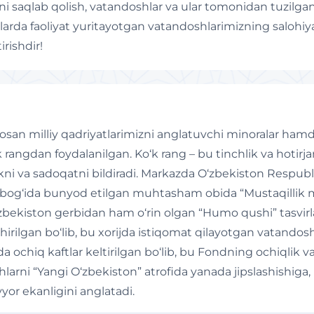
zlikni saqlab qolish, vatandoshlar va ular tomonidan tuzilg
alarda faoliyat yuritayotgan vatandoshlarimizning salohiy
rishdir!
san milliy qadriyatlarimizni anglatuvchi minoralar hamda
rangdan foydalanilgan. Ko‘k rang – bu tinchlik va hotirj
llikni va sadoqatni bildiradi. Markazda O‘zbekiston Respub
on” bog‘ida bunyod etilgan muhtasham obida “Mustaqilli
zbekiston gerbidan ham o‘rin olgan “Humo qushi” tasvir
rilgan bo‘lib, bu xorijda istiqomat qilayotgan vatandosh
 ochiq kaftlar keltirilgan bo‘lib, bu Fondning ochiqlik v
shlarni “Yangi O‘zbekiston” atrofida yanada jipslashishiga,
yor ekanligini anglatadi.