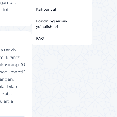
an jamoat
Rahbariyat
atini
Fondning asosiy
yo’nalishlari
FAQ
 tarixiy
amlik ramzi
likasining 30
k monumenti”
langan.
lar bilan
a qabul
 ularga