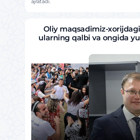
ajratadi.
Oliy maqsadimiz-xorijdagi 
ularning qalbi va ongida yur