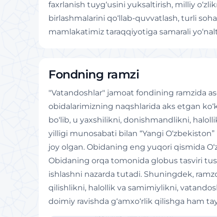
faxrlanish tuyg‘usini yuksaltirish, milliy o‘
birlashmalarini qo‘llab-quvvatlash, turli soh
mamlakatimiz taraqqiyotiga samarali yo‘nalti
Fondning ramzi
"Vatandoshlar" jamoat fondining ramzida aso
obidalarimizning naqshlarida aks etgan ko‘k 
bo‘lib, u yaxshilikni, donishmandlikni, halo
yilligi munosabati bilan “Yangi O‘zbekist
joy olgan. Obidaning eng yuqori qismida O‘
Obidaning orqa tomonida globus tasviri tushi
ishlashni nazarda tutadi. Shuningdek, ramzda
qilishlikni, halollik va samimiylikni, vatando
doimiy ravishda g‘amxo‘rlik qilishga ham tay