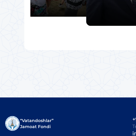
+
“Vatandoshlar”
T
Jamoat Fondi
i