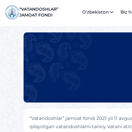
“VATANDOSHLAR”
O'zbekiston
Biz 
JAMOAT FONDI
“Vatandoshlar” jamoat fondi 2021 yil 11 avgu
qilayotgan vatandoshlarni tarixiy Vatani atro