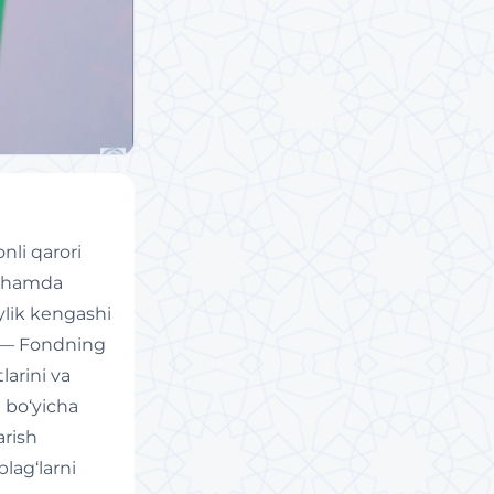
nli qarori
sh hamda
ylik kengashi
i — Fondning
larini va
h bo‘yicha
arish
blag‘larni