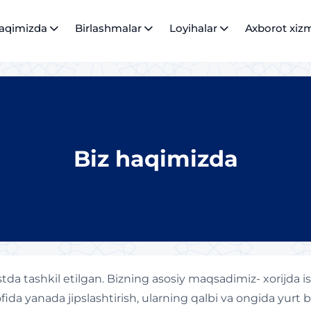
haqimizda
Birlashmalar
Loyihalar
Axborot xizm
Biz haqimizda
stda tashkil etilgan. Bizning asosiy maqsadimiz- xorijda 
fida yanada jipslashtirish, ularning qalbi va ongida yurt b