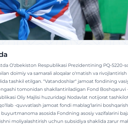
ida
ustda O‘zbekiston Respublikasi Prezidentining PQ-5220-so
bilan doimiy va samarali aloqalar o‘rnatish va rivojlantiri
ida tashkil etilgan. "Vatandoshlar" jamoat fondining vasi
 kengashi tomonidan shakllantiriladigan Fond Boshqaruv
likasi Oliy Majlisi huzuridagi Nodavlat notijorat tashkilot
 qo‘llab -quvvatlash jamoat fondi mablag‘larini boshqaris
n buyurtmanoma asosida Fondning asosiy vazifalarini baj
azishni moliyalashtirish uchun subsidiya shaklida zarur ma