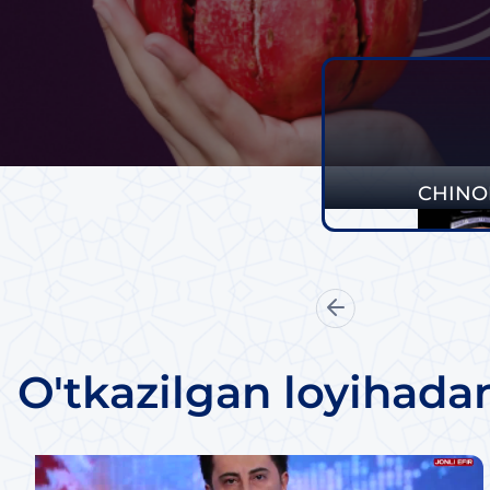
CHINO
O'tkazilgan loyihada