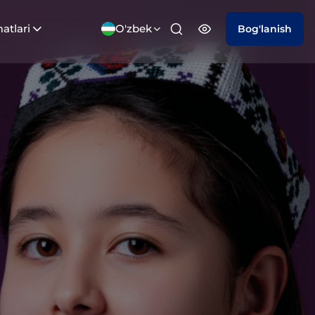
atlari
O'zbek
Bog'lanish