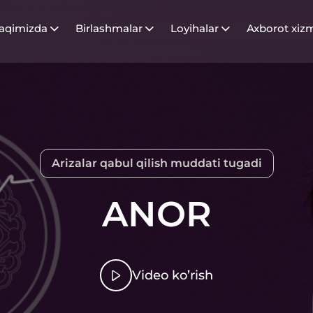
haqimizda
Birlashmalar
Loyihalar
Axborot xizm
Arizalar qabul qilish muddati tugadi
ANOR
Video ko’rish