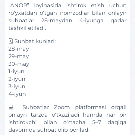
“ANOR” loyihasida ishtirok etish uchun
ro‘yxatdan o‘tgan nomzodlar bilan onlayn
suhbatlar 28-maydan 4-iyunga qadar
tashkil etiladi.
🗓 Suhbat kunlari:
28-may
29-may
30-may
1-iyun
2-iyun
3-iyun
4-iyun
💻 Suhbatlar Zoom platformasi orqali
onlayn tarzda o‘tkaziladi hamda har bir
ishtirokchi b
il
an o‘rtach
a 5–7 daqiqa
davomida suhbat olib b
oriladi