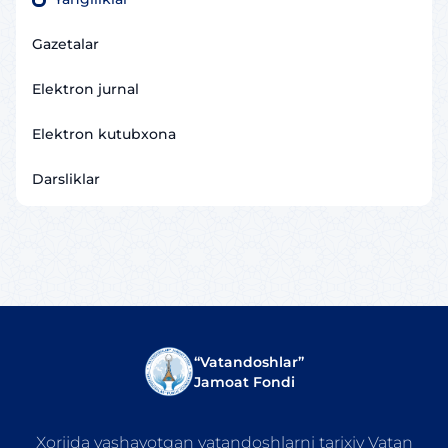
Gazetalar
Elektron jurnal
Elektron kutubxona
Darsliklar
“Vatandoshlar”
Jamoat Fondi
Xorijda yashayotgan vatandoshlarni tarixiy Vatan