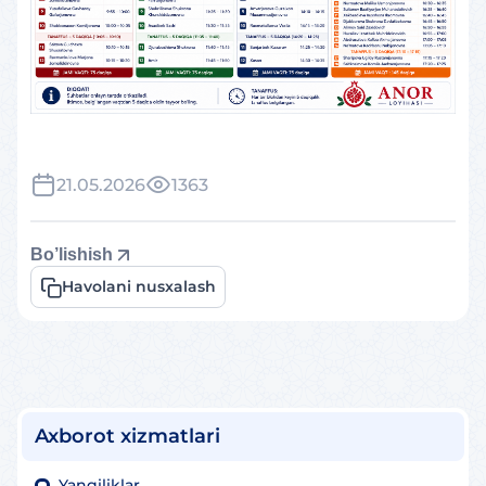
21.05.2026
1363
Bo’lishish
Havolani nusxalash
Axborot xizmatlari
Yangiliklar