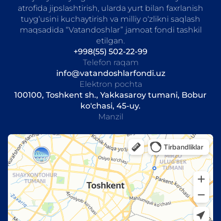
atrofida jipslashtirish, ularda yurt bilan faxrlanish
tuyg‘usini kuchaytirish va milliy o‘zlikni saqlash
maqsadida “Vatandoshlar” jamoat fondi tashkil
etilgan.
+998(55) 502-22-99
Telefon raqam
info@vatandoshlarfondi.uz
Elektron pochta
100100, Toshkent sh., Yakkasaroy tumani, Bobur
ko'chasi, 45-uy.
Manzil