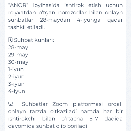
“ANOR” loyihasida ishtirok etish uchun
ro‘yxatdan o‘tgan nomzodlar bilan onlayn
suhbatlar 28-maydan 4-iyunga qadar
tashkil etiladi.
🗓 Suhbat kunlari:
28-may
29-may
30-may
1-iyun
2-iyun
3-iyun
4-iyun
💻 Suhbatlar Zoom platformasi orqali
onlayn tarzda o‘tkaziladi hamda har bir
ishtirokchi bilan o‘rtacha 5–7 daqiqa
davomida suhbat olib boriladi