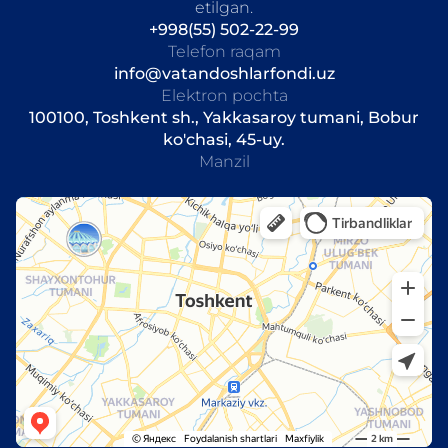
etilgan.
+998(55) 502-22-99
Telefon raqam
info@vatandoshlarfondi.uz
Elektron pochta
100100, Toshkent sh., Yakkasaroy tumani, Bobur
ko'chasi, 45-uy.
Manzil