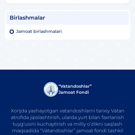
Birlashmalar
Jamoat birlashmalari
“Vatandoshlar”
Jamoat Fondi
Xorijda yashayotgan vatandoshlarni tarixiy Vatan
atrofida jipslashtirish, ularda yurt bilan faxrlanish
tuyg‘usini kuchaytirish va milliy o‘zlikni saqlash
maqsadida “Vatandoshlar” jamoat fondi tashkil