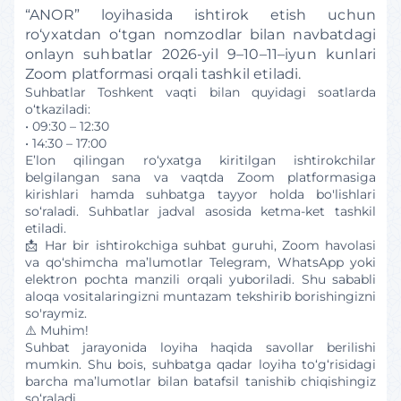
“ANOR” loyihasida ishtirok etish uchun
ro‘yxatdan o‘tgan nomzodlar bilan navbatdagi
onlayn suhbatlar 2026-yil 9–10–11–iyun kunlari
Zoom platformasi orqali tashkil etiladi.
Suhbatlar Toshkent vaqti bilan quyidagi soatlarda
o‘tkaziladi:
• 09:30 – 12:30
• 14:30 – 17:00
E’lon qilingan ro‘yxatga kiritilgan ishtirokchilar
belgilangan sana va vaqtda Zoom platformasiga
kirishlari hamda suhbatga tayyor holda bo'lishlari
so‘raladi. Suhbatlar jadval asosida ketma-ket tashkil
etiladi.
📩 Har bir ishtirokchiga suhbat guruhi, Zoom havolasi
va qo‘shimcha ma’lumotlar Telegram, WhatsApp yoki
elektron pochta manzili orqali yuboriladi. Shu sababli
aloqa vositalaringizni muntazam tekshirib borishingizni
so'raymiz.
⚠️ Muhim!
Suhbat jarayonida loyiha haqida savollar berilishi
mumkin. Shu bois, suhbatga qadar loyiha to‘g‘risidagi
barcha ma’lumotlar bilan batafsil tanishib chiqishingiz
so‘raladi.